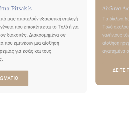
Δίκλινα Δωμάτια Στο Pitsakis Complex
Τα δίκλινα δωμάτιά μας στο Συγκρότημα Πιτσάκη στο
Τολό ακολουθούν το ίδιο μοτίβο διακόσμησης με
γαλήνιους τόνους λευκού, μπεζ και μπλε που δίνουν μια
αίσθηση ηρεμίας για τέλειες διακοπές στο Τολό με τα
αγαπημένα σας πρόσωπα.
ΔΕΙΤΕ ΤΟ ΔΩΜΑΤΙΟ