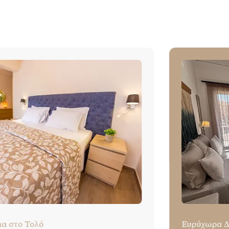
Ευρύχωρα Δίκλινα Δωμάτια στο Τολό