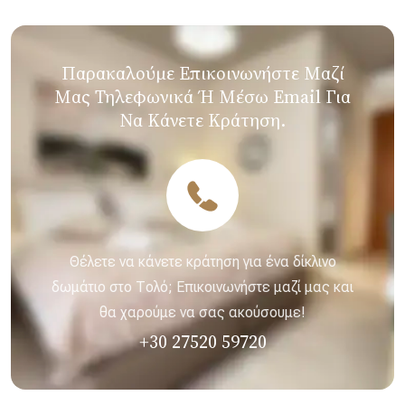
Παρακαλούμε Επικοινωνήστε Μαζί
Μας Τηλεφωνικά Ή Μέσω Email Για
Να Κάνετε Κράτηση.
Θέλετε να κάνετε κράτηση για ένα δίκλινο
δωμάτιο στο Τολό; Επικοινωνήστε μαζί μας και
θα χαρούμε να σας ακούσουμε!
+30 27520 59720